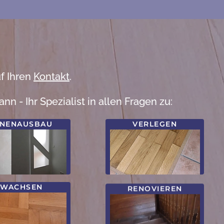
f Ihren
Kontakt
.
Ihr Spezialist in allen Fragen zu:
NNENAUSBAU
VERLEGEN
WACHSEN
RENOVIEREN