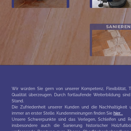
SANIEREN
Wir würden Sie gern von unserer Kompetenz, Flexibilität, T
Qualität überzeugen. Durch fortlaufende Weiterbildung si
Stand.
Die Zufriedenheit unserer Kunden und die Nachhaltigkeit u
immer an erster Stelle. Kundenmeinungen finden Sie
hier...
Unsere Schwerpunkte sind das Verlegen, Schleifen und Re
insbesondere auch die Sanierung historischer Holzfuß