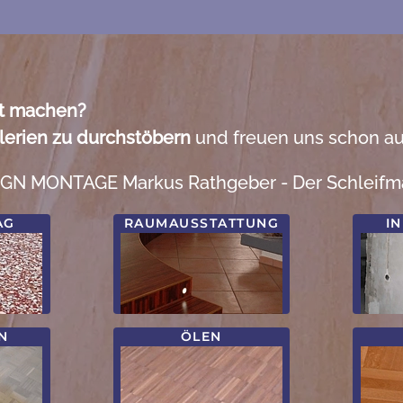
it machen?
alerien zu durchstöbern
und freuen uns schon au
ONTAGE Markus Rathgeber - Der Schleifmann - 
AG
RAUMAUSSTATTUNG
I
N
ÖLEN