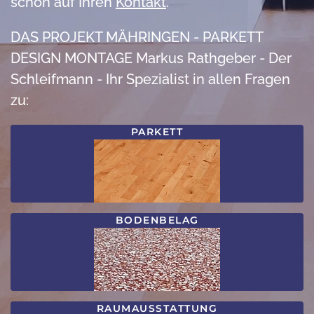
schon auf Ihren
Kontakt
.
DAS PROJEKT MÄHRINGEN - PARKETT
DESIGN MONTAGE Markus Rathgeber - Der
Schleifmann - Ihr Spezialist in allen Fragen
zu:
PARKETT
BODENBELAG
RAUMAUSSTATTUNG