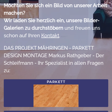
Möchten Sie sich ein Bild von unserer Arbeit
machen?
Wir laden Sie herzlich ein, unsere Bilder-
Galerien zu durchstöbern
und freuen uns
schon auf Ihren
Kontakt
.
DAS PROJEKT MÄHRINGEN - PARKETT
DESIGN MONTAGE Markus Rathgeber - Der
Schleifmann - Ihr Spezialist in allen Fragen
zu:
PARKETT