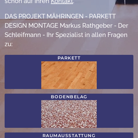
schon auf Ihren
Kontakt
.
DAS PROJEKT MÄHRINGEN - PARKETT
DESIGN MONTAGE Markus Rathgeber - Der
Schleifmann - Ihr Spezialist in allen Fragen
zu:
PARKETT
BODENBELAG
RAUMAUSSTATTUNG